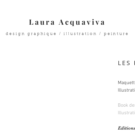
Laura Acquaviva
design graphique / illustration / peinture
LES
Maquett
Illustrat
Book de
Illustrat
Edition