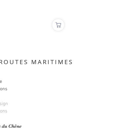
 ROUTES MARITIMES
e
ions
sign
ions
s du Chêne